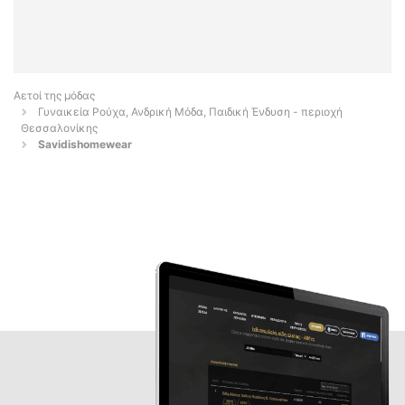
Αετοί της μόδας
Γυναικεία Ρούχα, Ανδρική Μόδα, Παιδική Ένδυση - περιοχή
Θεσσαλονίκης
Savidishomewear