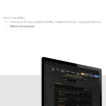
Αετοί της μόδας
Γυναικεία Ρούχα, Ανδρική Μόδα, Παιδική Ένδυση - περιοχή Αθηνών
Glavas Εσώρουχα