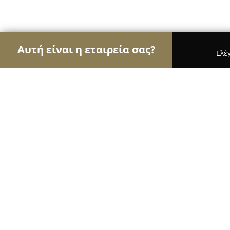
Αυτή είναι η εταιρεία σας?
Ελέ
Αετοί της μόδας
Γυναικεία Ρούχα, Ανδρική Μόδ
Crocodilino
8.8
(88)