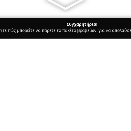
Συγχαρητήρια!
γξτε πώς μπορείτε να πάρετε το πακέτο βραβείων, για να απολαύσε
α, Παιδική Ένδυση - περιοχή Αθηνών
Crocodilino
Σχετικά με την εταιρεία:
Η εταιρεία
Crocodilino
έχει βα
που εντοπίζονται ήδη από το 1
κατασκευή παιδικών υποδημάτ
τροφοδοτούσε μεγάλες επιχειρ
Δείτε περισσότερα >>
σημείο καμπής, σηματοδοτώντ
σήματος και το άνοιγμα του π