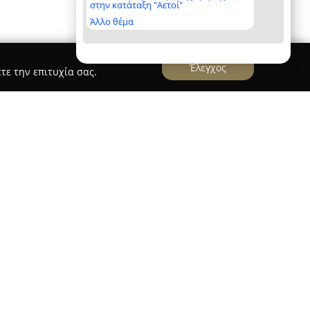
στην κατάταξη "Αετοί"
Άλλο θέμα
Έλεγχος
τε την επιτυχία σας.
θιές καταβολές στην ελληνική αγορά, με απαρχές
920. Από το 1956, επικεντρώνεται στην
ων, εδραιώνοντας τη θέση της καθώς
ήσεις σε όλη την Ελλάδα. Το 1986 αποτέλεσε
ας τη δημιουργία του ομώνυμου εμπορικού
ρώτου καταστήματος της εταιρείας.