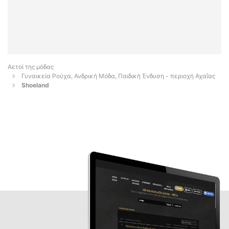
Αετοί της μόδας
Γυναικεία Ρούχα, Ανδρική Μόδα, Παιδική Ένδυση - περιοχή Αχαΐας
Shoeland