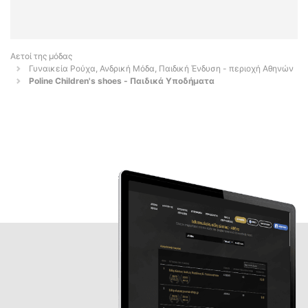
Αετοί της μόδας
Γυναικεία Ρούχα, Ανδρική Μόδα, Παιδική Ένδυση - περιοχή Αθηνών
Poline Children's shoes - Παιδικά Υποδήματα