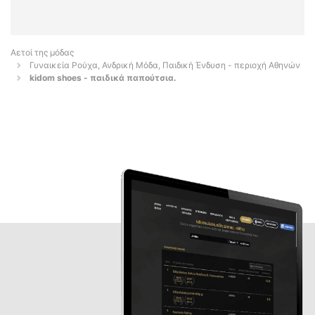
Αετοί της μόδας
Γυναικεία Ρούχα, Ανδρική Μόδα, Παιδική Ένδυση - περιοχή Αθηνών
kidom shoes - παιδικά παπούτσια.