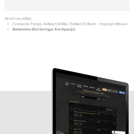
Αετοί της μόδας
Γυναικεία Ρούχα, Ανδρική Μόδα, Παιδική Ένδυση - περιοχή Αθηνών
Benissimo (Κατάστημα Χονδρικής)