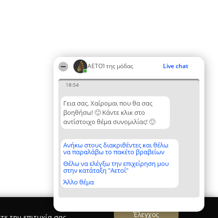
ΑΕΤΟΊ της μόδας
Live chat
18:54
Γεια σας. Χαίρομαι που θα σας
βοηθήσω! 🙂 Κάντε κλικ στο
αντίστοιχο θέμα συνομιλίας! 🙂
Ανήκω στους διακριθέντες και θέλω
να παραλάβω το πακέτο βραβείων
Θέλω να ελέγξω την επιχείρηση μου
στην κατάταξη "Αετοί"
Άλλο θέμα
Έλεγχος
τε την επιτυχία σας.