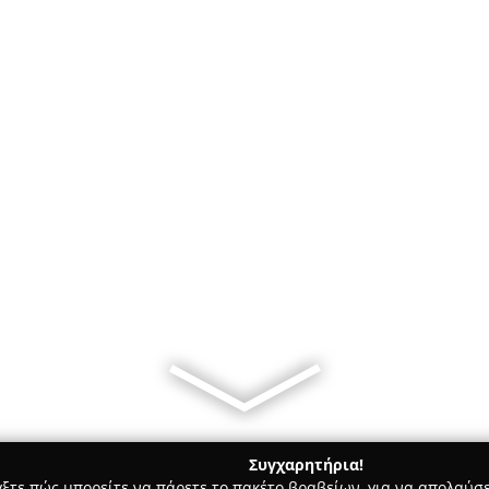
Συγχαρητήρια!
γξτε πώς μπορείτε να πάρετε το πακέτο βραβείων, για να απολαύσε