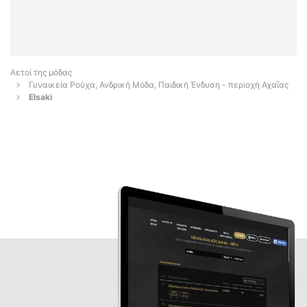
Αετοί της μόδας
Γυναικεία Ρούχα, Ανδρική Μόδα, Παιδική Ένδυση - περιοχή Αχαΐας
Elsaki