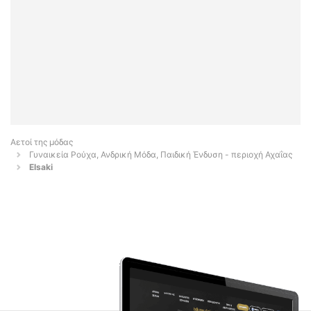
Αετοί της μόδας
Γυναικεία Ρούχα, Ανδρική Μόδα, Παιδική Ένδυση - περιοχή Αχαΐας
Elsaki