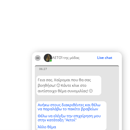
ΑΕΤΟΊ της μόδας
Live chat
06:27
Γεια σας. Χαίρομαι που θα σας
βοηθήσω! 🙂 Κάντε κλικ στο
αντίστοιχο θέμα συνομιλίας! 🙂
Ανήκω στους διακριθέντες και θέλω
να παραλάβω το πακέτο βραβείων
Θέλω να ελέγξω την επιχείρηση μου
στην κατάταξη "Αετοί"
Άλλο θέμα