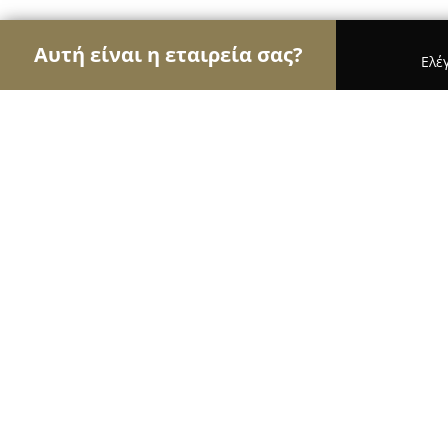
Αυτή είναι η εταιρεία σας?
Ελέ
Αετοί της μόδας
Γυναικεία Ρούχα, Ανδρική Μόδ
Ballerie
9.6
(42)
Λαρισα, 28ης Οκτωβρίου 20
Εμφάνιση αριθμού τηλεφώνου