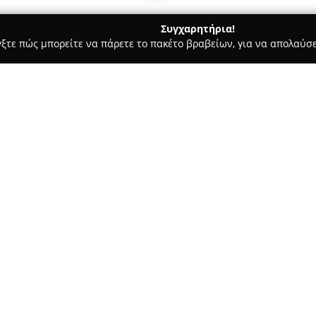
Συγχαρητήρια!
γξτε πώς μπορείτε να πάρετε το πακέτο βραβείων, για να απολαύσε
α, Παιδική Ένδυση - περιοχή Λάρισας
Ballerie
Σχετικά με την εταιρεία:
Η
Ballerie
βρίσκεται στην οδό 
καθιερωθεί ως ένας εξειδικευ
και τη ρυθμική γυμναστική. Η 
εκτεταμένης συλλογής προϊόντ
Δείτε περισσότερα >>
πρώτα στάδια του μπαλέτου έ
Μέρος της συλλογής αποτελού
μεταξύ των οποίων και πουέντ,
εφαρμογή και υποστήριξη.