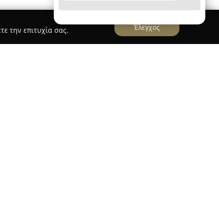
Έλεγχος
τε την επιτυχία σας.
28ης Οκτωβρίου 20 στη Λάρισα και έχει
μένος χώρος για όσους ασχολούνται με το χορό
εταιρεία ειδικεύεται στην προσφορά μιας
ων, καλύπτοντας ανάγκες που ξεκινούν από τα
ως τις απαιτήσεις επαγγελματικών παραστάσεων.
ν υψηλής ποιότητας παπούτσια μπαλέτου,
 τα οποία έχουν σχεδιαστεί για εξαιρετική