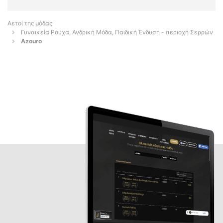
Αετοί της μόδας
Γυναικεία Ρούχα, Ανδρική Μόδα, Παιδική Ένδυση - περιοχή Σερρών
Azouro