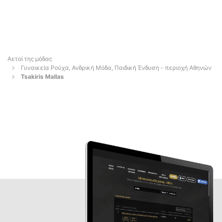
Αετοί της μόδας
Γυναικεία Ρούχα, Ανδρική Μόδα, Παιδική Ένδυση - περιοχή Αθηνών
Tsakiris Mallas