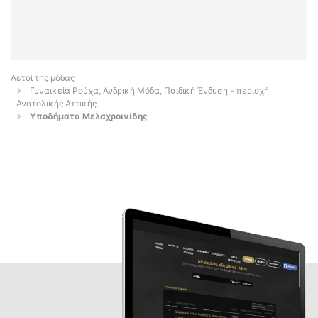
Αετοί της μόδας
Γυναικεία Ρούχα, Ανδρική Μόδα, Παιδική Ένδυση - περιοχή
Ανατολικής Αττικής
Υποδήματα Μελαχροινίδης