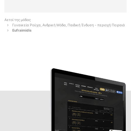
Αετοί της μόδας
Γυναικεία Ρούχα, Ανδρική Μόδα, Παιδική Ένδυση - περιοχή Πειραιά
Eufraimidis