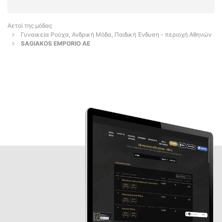
Αετοί της μόδας
Γυναικεία Ρούχα, Ανδρική Μόδα, Παιδική Ένδυση - περιοχή Αθηνών
SAGIAKOS EMPORIO AE