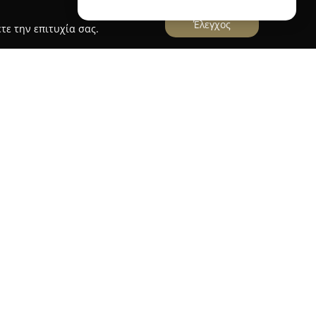
Έλεγχος
τε την επιτυχία σας.
εύει στο Ρέθυμνο, εξειδικεύεται στην προσφορά
homewear και μαγιό με σύγχρονο στιλ. Η
ογή που απευθύνεται σε άνδρες, γυναίκες, αγόρια
αυτόν τον τρόπο τις ανάγκες ολόκληρης της
ν προϊόντων περιλαμβάνονται σλιπ, μποξεράκια,
 ειδικοί τύποι εσωρούχων, όπως νυφικά
ι θηλασμού, αλλά και shapewear για ιδανική
 Vanilla Underwear προσφέρει επίσης κάλτσες,