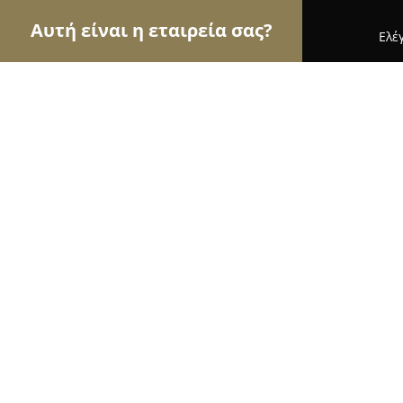
Αυτή είναι η εταιρεία σας?
Ελέ
Αετοί της μόδας
Γυναικεία Ρούχα, Ανδρική Μόδ
Vanilla underwear
9.8
(101)
Ρεθυμνο, Τσουδερών 49
Εμφάνιση αριθμού τηλεφώνου