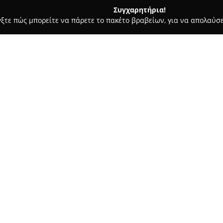
Συγχαρητήρια!
γξτε πώς μπορείτε να πάρετε το πακέτο βραβείων, για να απολαύσε
α, Παιδική Ένδυση - περιοχή Ρεθύμνου
Vanilla underwear
Σχετικά με την εταιρεία:
Η
Vanilla Underwear
, που εδρ
ποιοτικών εσωρούχων, άνετων 
εταιρεία διαθέτει εκτενή συλλ
και κορίτσια, καλύπτοντας με 
Δείτε περισσότερα >>
οικογένειας. Στην ποικιλία τω
πυτζάμες, νυχτικά, ρόμπες και
κομμάτια, είδη εγκυμοσύνης κα
εφαρμογή.
Συμπληρωματικά, το κατάστημα