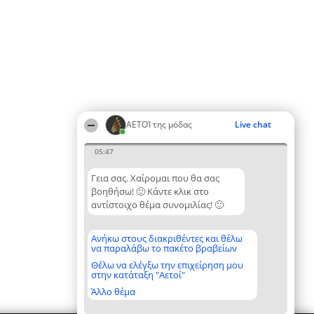
ΑΕΤΟΊ της μόδας
Live chat
05:47
Γεια σας. Χαίρομαι που θα σας
βοηθήσω! 🙂 Κάντε κλικ στο
αντίστοιχο θέμα συνομιλίας! 🙂
Ανήκω στους διακριθέντες και θέλω
να παραλάβω το πακέτο βραβείων
Θέλω να ελέγξω την επιχείρηση μου
στην κατάταξη "Αετοί"
Άλλο θέμα