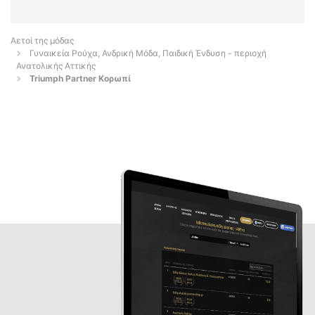
Αετοί της μόδας
Γυναικεία Ρούχα, Ανδρική Μόδα, Παιδική Ένδυση - περιοχή
Ανατολικής Αττικής
Triumph Partner Κορωπί