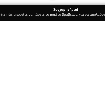
Συγχαρητήρια!
γξτε πώς μπορείτε να πάρετε το πακέτο βραβείων, για να απολαύσε
α, Παιδική Ένδυση - περιοχή Αθηνών
E-secretlingeries
Σχετικά με την εταιρεία:
Η εταιρεία ΠΑΝ. ΚΟΡΩΝΑΚΟΣ &
δραστηριοποιείται στον ελληνι
ως εισαγωγέας και διανομέας
στον τομέα αυτό. Με την έδρα 
Δείτε περισσότερα >>
επιχείρηση έχει αναγνωριστεί
που ανταποκρίνονται στις ανά
Η διαχρονική παρουσία της στ
αναπτυχθεί και να παρουσιάσε