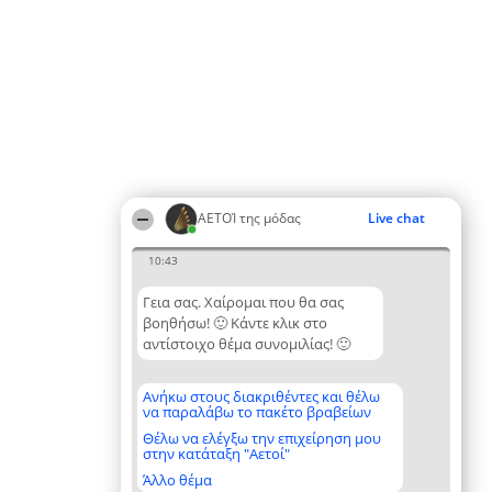
ΑΕΤΟΊ της μόδας
Live chat
10:43
Γεια σας. Χαίρομαι που θα σας
βοηθήσω! 🙂 Κάντε κλικ στο
αντίστοιχο θέμα συνομιλίας! 🙂
Ανήκω στους διακριθέντες και θέλω
να παραλάβω το πακέτο βραβείων
Θέλω να ελέγξω την επιχείρηση μου
στην κατάταξη "Αετοί"
Άλλο θέμα