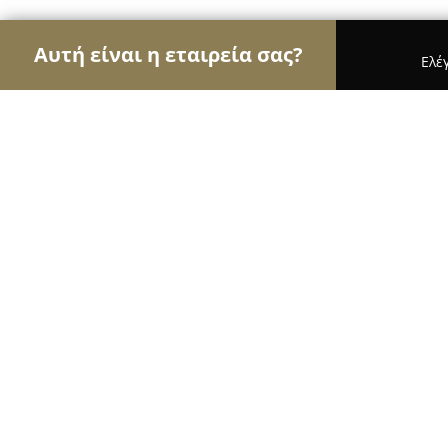
Αυτή είναι η εταιρεία σας?
Ελέ
Αετοί της μόδας
Γυναικεία Ρούχα, Ανδρική Μόδ
E-secretlingeries
9.6
(45)
Νέα Σμύρνη, Αϊδινίου 50, Νέα Σμύρνη
Εμφάνιση αριθμού τηλεφώνου