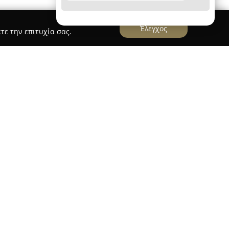
Έλεγχος
τε την επιτυχία σας.
 ΣΙΑ ΟΕ, γνωστή και ως
Secret Lingeries
,
κό χώρο της μόδας από το 2004. Ξεκίνησε αρχικά
 εσωρούχων, αποκτώντας σημαντική εμπειρία
της στη Νέα Σμύρνη, στην οδό Αϊδινίου 50, η
 για την παροχή υψηλής ποιότητας προϊόντων
γκες της σύγχρονης γυναίκας.
ην αγορά της μόδας επέτρεψε στην εταιρεία να
ι μια πλήρη συλλογή που εστιάζει στην ποικιλία