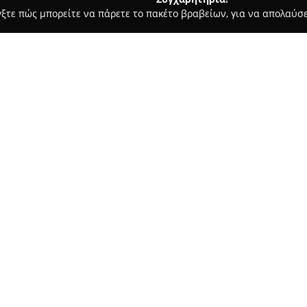
γξτε πώς μπορείτε να πάρετε το πακέτο βραβείων, για να απολαύσε
, Παιδική Ένδυση - περιοχή Πειραιά
Scherzo' - Κατάστημα Ε
Σχετικά με την εταιρεία:
Το κατάστημα
Scherzo'
βρίσκετ
και διακρίνεται ως σταθερός 
Διαθέτοντας πολυετή εμπειρία
ανταποκρίνεται στις απαιτήσει
Δείτε περισσότερα >>
ανδρικά και παιδικά εσώρουχα
Η ποικιλία των ειδών περιλαμ
νυχτικά, λειτουργικά ρούχα σπ
ιδιαίτερη βαρύτητα στην ποιό
παρέχει προϊόντα από αναγνωρ
ιδανική εφαρμογή. Η συστημα