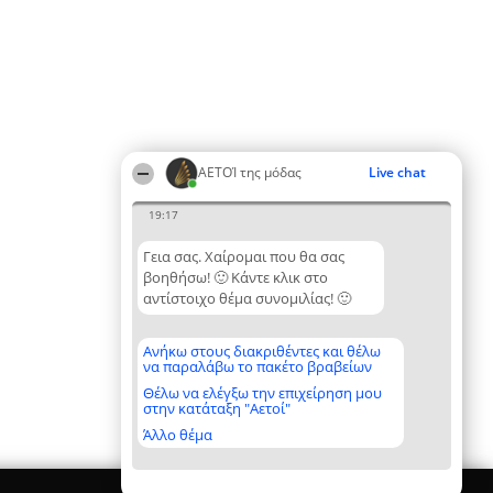
ΑΕΤΟΊ της μόδας
Live chat
19:17
Γεια σας. Χαίρομαι που θα σας
βοηθήσω! 🙂 Κάντε κλικ στο
αντίστοιχο θέμα συνομιλίας! 🙂
Ανήκω στους διακριθέντες και θέλω
να παραλάβω το πακέτο βραβείων
Θέλω να ελέγξω την επιχείρηση μου
στην κατάταξη "Αετοί"
Άλλο θέμα