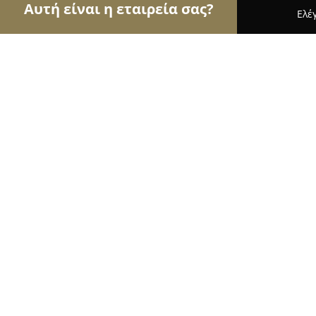
Αυτή είναι η εταιρεία σας?
Ελέ
Αετοί της μόδας
Γυναικεία Ρούχα, Ανδρική Μόδα
Scherzo' - Κατάστημα Εσωρούχων
8.4
(16)
Κερατσίνι, 18756 Keratsíni, Greece
Εμφάνιση αριθμού τηλεφώνου