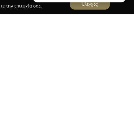
Έλεγχος
τε την επιτυχία σας.
σωρούχων
αι επί της οδού Ελ. Βενιζέλου 196 στο Κερατσίνι
προορισμός στον τομέα της μόδας για εσώρουχα.
, παρουσιάζει μια επιμελημένη συλλογή που
ς κάθε μέλους της οικογένειας, όπως γυναικεία,
.
βάνει επίσης αναπαυτικές πιτζάμες, κομψά
ιτιού καθώς και μοντέρνα μαγιό. Δίνοντας
τητα και το μοντέρνο ύφος, το κατάστημα
ισμένα brands, επιδιώκοντας ανθεκτικότητα και
τική ανανέωση των συλλογών και η ευρεία γκάμα