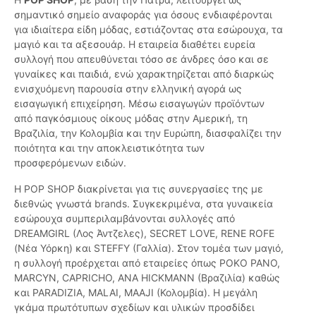
σημαντικό σημείο αναφοράς για όσους ενδιαφέρονται
για ιδιαίτερα είδη μόδας, εστιάζοντας στα εσώρουχα, τα
μαγιό και τα αξεσουάρ. Η εταιρεία διαθέτει ευρεία
συλλογή που απευθύνεται τόσο σε άνδρες όσο και σε
γυναίκες και παιδιά, ενώ χαρακτηρίζεται από διαρκώς
ενισχυόμενη παρουσία στην ελληνική αγορά ως
εισαγωγική επιχείρηση. Μέσω εισαγωγών προϊόντων
από παγκόσμιους οίκους μόδας στην Αμερική, τη
Βραζιλία, την Κολομβία και την Ευρώπη, διασφαλίζει την
ποιότητα και την αποκλειστικότητα των
προσφερόμενων ειδών.
Η POP SHOP διακρίνεται για τις συνεργασίες της με
διεθνώς γνωστά brands. Συγκεκριμένα, στα γυναικεία
εσώρουχα συμπεριλαμβάνονται συλλογές από
DREAMGIRL (Λος Άντζελες), SECRET LOVE, RENE ROFE
(Νέα Υόρκη) και STEFFY (Γαλλία). Στον τομέα των μαγιό,
η συλλογή προέρχεται από εταιρείες όπως POKO PANO,
MARCYN, CAPRICHO, ANA HICKMANN (Βραζιλία) καθώς
και PARADIZIA, MALAI, MAAJI (Κολομβία). Η μεγάλη
γκάμα πρωτότυπων σχεδίων και υλικών προσδίδει