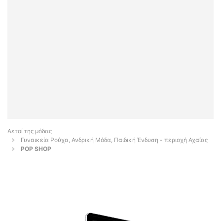
Αετοί της μόδας
Γυναικεία Ρούχα, Ανδρική Μόδα, Παιδική Ένδυση - περιοχή Αχαΐας
POP SHOP