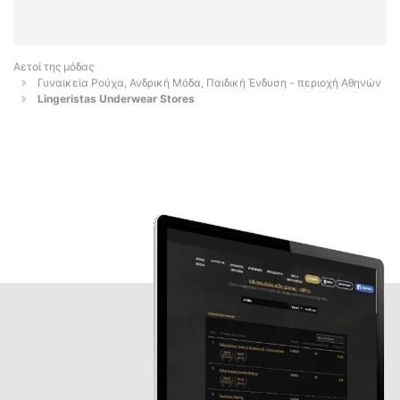
Αετοί της μόδας
Γυναικεία Ρούχα, Ανδρική Μόδα, Παιδική Ένδυση - περιοχή Αθηνών
Lingeristas Underwear Stores