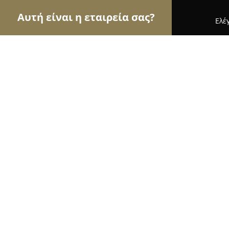
Αυτή είναι η εταιρεία σας?
Ελέ
Αετοί της μόδας
Γυναικεία Ρούχα, Ανδρική Μόδ
FMS stores
8.4
(319)
Ηράκλειο, 6 Idis, 712 01 Heraklion, Greece - Πλατ
Εμφάνιση αριθμού τηλεφώνου