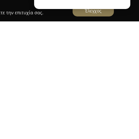
Έλεγχος
τε την επιτυχία σας.
ς ένας σημαντικός προορισμός στον χώρο της
ειτουργώντας υπό την ομπρέλα της HASP HELLAS
 εταιρείες εσωρούχων της χώρας, το κατάστημα
ιότητα και το ευρύ φάσμα των προϊόντων που
τη δυνατότητα να επιλέξουν ανάμεσα σε
ζάμες και αξεσουάρ, παρέχοντας επιλογές για
ο εντυπωσιακός σχεδιασμός αποτελούν βασικά
υμβάλλοντας στη δημιουργία μιας