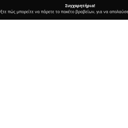
Συγχαρητήρια!
γξτε πώς μπορείτε να πάρετε το πακέτο βραβείων, για να απολαύσε
α, Παιδική Ένδυση - περιοχή Ηράκλειο Κρήτης
FMS stores
Σχετικά με την εταιρεία:
Η
FMS Stores
αναγνωρίζεται ω
μόδας στο Ηράκλειο Κρήτης. Λ
SA, μίας από τις μεγαλύτερες
διακρίνεται για την υψηλή πο
προσφέρει. Οι πελάτες έχουν 
επώνυμα εσώρουχα, μαγιό, πιτ
εία Λιονταριών
γυναίκες, άνδρες και παιδιά.
Ο μοναδικός χαρακτήρας και 
στοιχεία του καταστήματος, σ