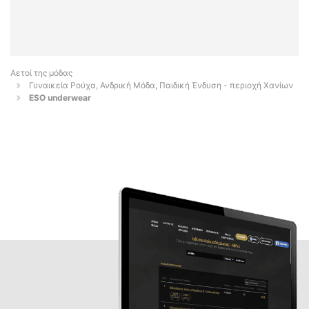
Αετοί της μόδας
Γυναικεία Ρούχα, Ανδρική Μόδα, Παιδική Ένδυση - περιοχή Χανίων
ESO underwear