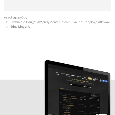
Αετοί της μόδας
Γυναικεία Ρούχα, Ανδρική Μόδα, Παιδική Ένδυση - περιοχή Αθηνών
Dina Lingerie