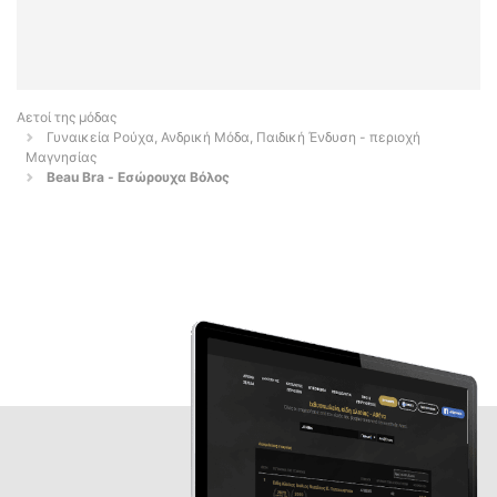
Αετοί της μόδας
Γυναικεία Ρούχα, Ανδρική Μόδα, Παιδική Ένδυση - περιοχή
Μαγνησίας
Beau Bra - Εσώρουχα Βόλος