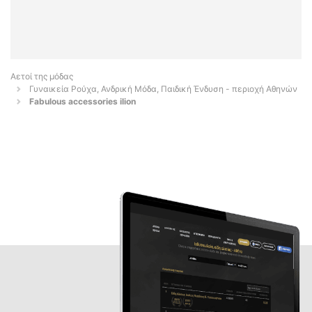
Αετοί της μόδας
Γυναικεία Ρούχα, Ανδρική Μόδα, Παιδική Ένδυση - περιοχή Αθηνών
Fabulous accessories ilion