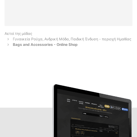
Αετοί της μόδας
Γυναικεία Ρούχα, Ανδρική Μόδα, Παιδική Ένδυση - περιοχή Ημαθίας
Bags and Accessories - Online Shop