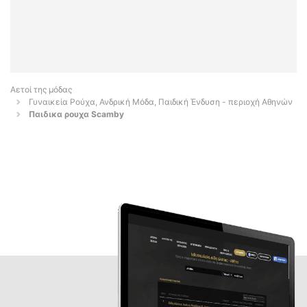
Αετοί της μόδας
Γυναικεία Ρούχα, Ανδρική Μόδα, Παιδική Ένδυση - περιοχή Αθηνών
Παιδικα ρουχα Scamby