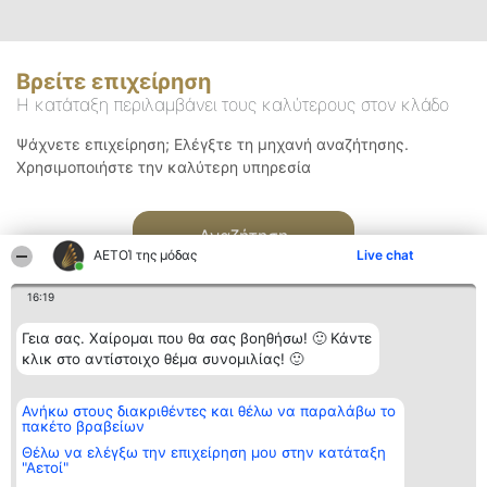
Βρείτε επιχείρηση
Η κατάταξη περιλαμβάνει τους καλύτερους στον κλάδο
Ψάχνετε επιχείρηση; Ελέγξτε τη μηχανή αναζήτησης.
Χρησιμοποιήστε την καλύτερη υπηρεσία
Αναζήτηση
ΑΕΤΟΊ της μόδας
Live chat
16:19
Γεια σας. Χαίρομαι που θα σας βοηθήσω! 🙂 Κάντε
κλικ στο αντίστοιχο θέμα συνομιλίας! 🙂
Διοργανωτής της
Κατάταξη
Επικοινωνία
Ανήκω στους διακριθέντες και θέλω να παραλάβω το
κατάταξης
Διακριθέντες
Επικοινωνία
πακέτο βραβείων
BEAUTIFUL COMPANY
Λίστα όλων
Μονοπρόσωπη ΙΚΕ
των
Θέλω να ελέγξω την επιχείρηση μου στην κατάταξη
ΤΗΛ. ΕΠΙΚΟΙΝΩΝΙΑΣ:
διακριθέντων
"Αετοί"
2104128019
Μεθοδολογία