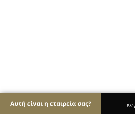
Αυτή είναι η εταιρεία σας?
Ελέ
Αετοί της μόδας
Γυναικεία Ρούχα, Ανδρική Μόδ