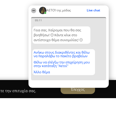
ΑΕΤΟΊ της μόδας
Live chat
05:11
Γεια σας. Χαίρομαι που θα σας
βοηθήσω! 🙂 Κάντε κλικ στο
αντίστοιχο θέμα συνομιλίας! 🙂
Ανήκω στους διακριθέντες και θέλω
να παραλάβω το πακέτο βραβείων
Θέλω να ελέγξω την επιχείρηση μου
στην κατάταξη "Αετοί"
Άλλο θέμα
Έλεγχος
τε την επιτυχία σας.