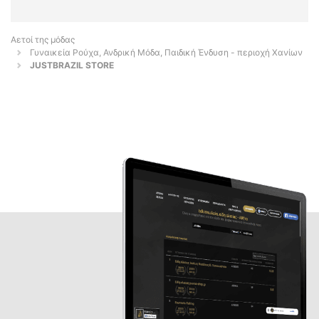
Αετοί της μόδας
Γυναικεία Ρούχα, Ανδρική Μόδα, Παιδική Ένδυση - περιοχή Χανίων
JUSTBRAZIL STORE