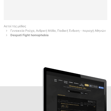
Αετοί της μόδας
Γυναικεία Ρούχα, Ανδρική Μόδα, Παιδική Ένδυση - περιοχή Αθηνών
Despati Fight homophobia