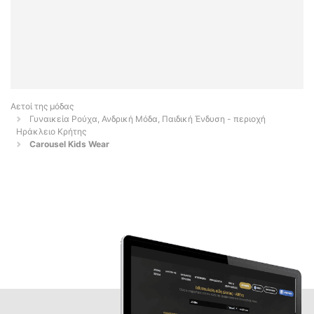
Αετοί της μόδας
Γυναικεία Ρούχα, Ανδρική Μόδα, Παιδική Ένδυση - περιοχή
Ηράκλειο Κρήτης
Carousel Kids Wear