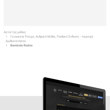
Αετοί της μόδας
Γυναικεία Ρούχα, Ανδρική Μόδα, Παιδική Ένδυση - περιοχή
Δωδεκανήσου
Bambolo Rodos