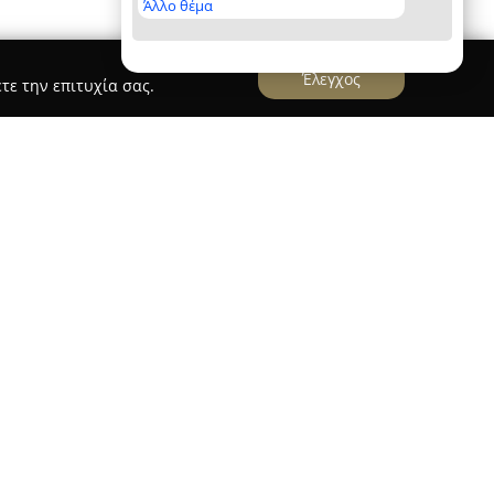
Άλλο θέμα
Έλεγχος
τε την επιτυχία σας.
ικά
δραστηριοποιείται στην Πάτρα με φυσική
 από το e-shop maternity.gr, λειτουργώντας ως
κών προϊόντων από το 1998. Έχει δημιουργηθεί
οντας στις ανάγκες του βρέφους και των νέων
ικιλία ειδών που καλύπτουν τις πρώτες
γκάμα προϊόντων, όπως βρεφικά ρούχα, καρότσια,
κομψά αντικείμενα για βάπτιση και το βρεφικό