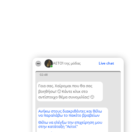
ΑΕΤΟΊ της μόδας
Live chat
02:48
Γεια σας. Χαίρομαι που θα σας
βοηθήσω! 🙂 Κάντε κλικ στο
αντίστοιχο θέμα συνομιλίας! 🙂
Ανήκω στους διακριθέντες και θέλω
να παραλάβω το πακέτο βραβείων
Θέλω να ελέγξω την επιχείρηση μου
στην κατάταξη "Αετοί"