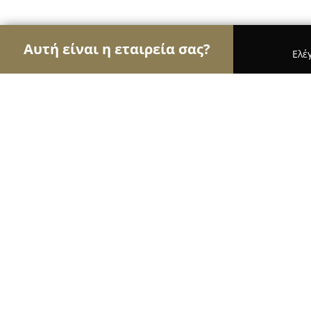
Αυτή είναι η εταιρεία σας?
Ελέ
Αετοί της μόδας
Γυναικεία Ρούχα, Ανδρική Μόδ
Τσιρώνης Βρεφικά
10
(77)
Πατρα, Κανακάρη 153