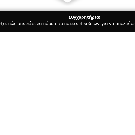
Συγχαρητήρια!
γξτε πώς μπορείτε να πάρετε το πακέτο βραβείων, για να απολαύσε
α, Παιδική Ένδυση - περιοχή Αχαΐας
Τσιρώνης Βρεφικά
Σχετικά με την εταιρεία:
Το κατάστημα
Τσιρώνης Βρεφ
παρουσία και διαδικτυακά μέσα
έγκυρη επιλογή για είδη βρεφι
με ιδιαίτερη φροντίδα, εστιάζ
Δείτε περισσότερα >>
γονέων, ενώ διαθέτει πλήρη πο
απαιτήσεις των παιδιών.
Η επιχείρηση παρέχει μεγάλη 
κούνιες, παιχνίδια, αλλά και 