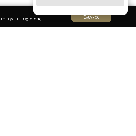
Έλεγχος
τε την επιτυχία σας.
παράγοντα στο χώρο της παιδικής και εφηβικής
ας μια ευρεία και επιμελημένη γκάμα ενδυμάτων
ιδιά και εφήβους. Στεγάζεται στην Άνοιξη
ος 79, και έχει καταξιωθεί ως σημείο αναφοράς
και ποιοτικά προϊόντα μόδας.
λία προϊόντων, όπως μαγιό, μπουφάν, μπλούζες,
όνια, κομψά πουκάμισα, σακάκια, ιδιαίτερα σετ,
 μοντέρνες φούστες και ζεστά φούτερ. Η