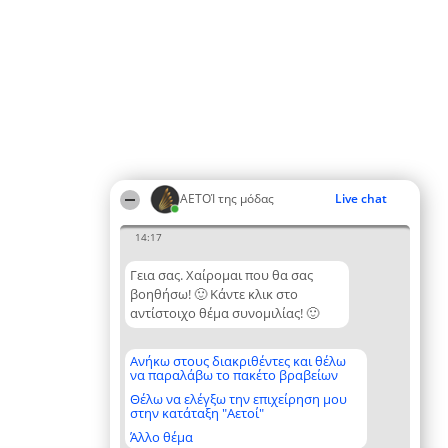
ΑΕΤΟΊ της μόδας
Live chat
14:17
Γεια σας. Χαίρομαι που θα σας
βοηθήσω! 🙂 Κάντε κλικ στο
αντίστοιχο θέμα συνομιλίας! 🙂
Ανήκω στους διακριθέντες και θέλω
να παραλάβω το πακέτο βραβείων
Θέλω να ελέγξω την επιχείρηση μου
στην κατάταξη "Αετοί"
Άλλο θέμα