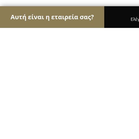
Αυτή είναι η εταιρεία σας?
Ελέ
Αετοί της μόδας
Γυναικεία Ρούχα, Ανδρική Μόδα
Poco Pico
9.8
(99)
Άνοιξη, Λεωφ. Μαραθώνος 79
Εμφάνιση αριθμού τηλεφώνου