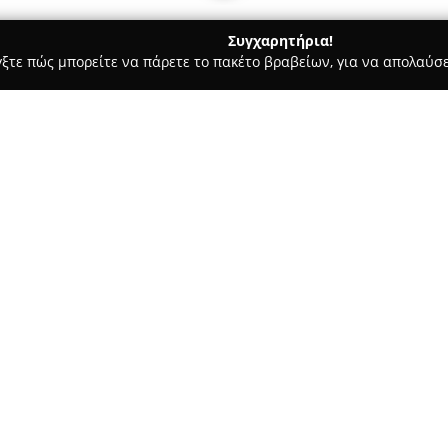
Συγχαρητήρια!
γξτε πώς μπορείτε να πάρετε το πακέτο βραβείων, για να απολαύσε
, Παιδική Ένδυση - περιοχή Ανατολικής Αττικής
Poco Pico
Σχετικά με την εταιρεία:
Poco Pico
αποτελεί σημαντικό 
μόδας στην Ελλάδα, διαθέτοντ
και υποδημάτων για βρέφη, πα
Αττικής, στη Λεωφόρο Μαραθών
Δείτε περισσότερα >>
για όσους επιζητούν μοντέρνα 
Το κατάστημα προσφέρει ποικι
ολόσωμες φόρμες, άνετα παντελ
σορτς, εντυπωσιακά φορέματα,