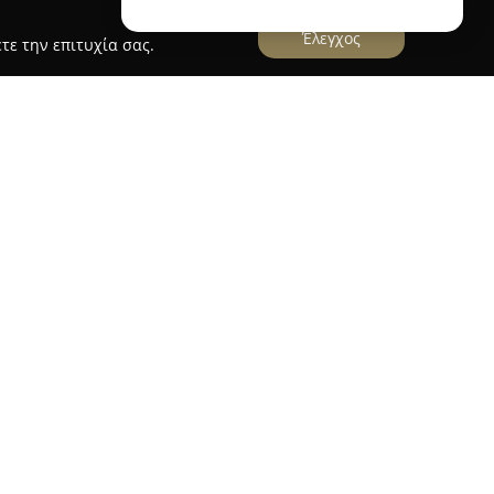
Έλεγχος
τε την επιτυχία σας.
η την Πάτρα και επί της οδού Αγίου
ωθεί ως σταθερός προορισμός στον χώρο της
ία στην αγορά συνοδεύεται από εξειδίκευση στην
 για όλα τα μέλη της οικογένειας, καλύπτοντας
υλλογή του περιλαμβάνει ενδύματα τόσο για
σφέροντας στυλ και άνεση για τους νεότερους
 εμπλουτίζει το φάσμα του με εφηβική και
ς σύγχρονες και λειτουργικές επιλογές για κάθε