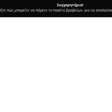
Συγχαρητήρια!
γξτε πώς μπορείτε να πάρετε το πακέτο βραβείων, για να απολαύσε
α, Παιδική Ένδυση - περιοχή Αχαΐας
Nick καταστήματα
Σχετικά με την εταιρεία:
Το
Nick καταστήματα
, με βάσ
Κωνσταντίνου 96, έχει καθιερ
μόδας. Η διαχρονική του πορε
προσφορά ποιοτικών ενδυμάτων
Δείτε περισσότερα >>
διαφορετικές απαιτήσεις. Η σ
βρέφη όσο και για παιδιά, προ
πελάτες.
Επιπλέον, το Nick καταστήματα
ανδρική ένδυση, διασφαλίζοντα