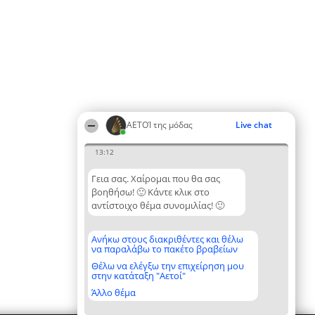
ΑΕΤΟΊ της μόδας
Live chat
13:12
Γεια σας. Χαίρομαι που θα σας
βοηθήσω! 🙂 Κάντε κλικ στο
αντίστοιχο θέμα συνομιλίας! 🙂
Ανήκω στους διακριθέντες και θέλω
να παραλάβω το πακέτο βραβείων
Θέλω να ελέγξω την επιχείρηση μου
στην κατάταξη "Αετοί"
Άλλο θέμα