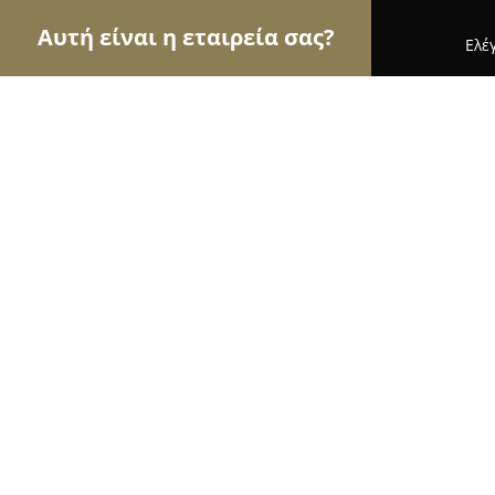
Αυτή είναι η εταιρεία σας?
Ελέ
Αετοί της μόδας
Γυναικεία Ρούχα, Ανδρική Μόδ
Nick καταστήματα
9.2
(53)
Πατρα, Αγίου Κωνσταντίνου (Αγυιάς ) 96
Εμφάνιση αριθμού τηλεφώνου