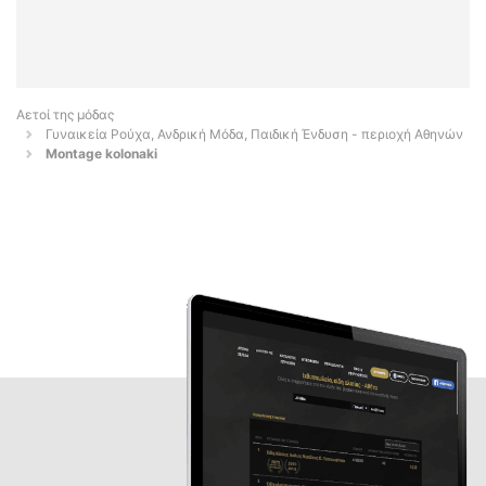
Αετοί της μόδας
Γυναικεία Ρούχα, Ανδρική Μόδα, Παιδική Ένδυση - περιοχή Αθηνών
Montage kolonaki