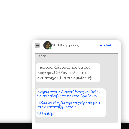
ΑΕΤΟΊ της μόδας
Live chat
19:53
Γεια σας. Χαίρομαι που θα σας
βοηθήσω! 🙂 Κάντε κλικ στο
αντίστοιχο θέμα συνομιλίας! 🙂
Ανήκω στους διακριθέντες και θέλω
να παραλάβω το πακέτο βραβείων
Θέλω να ελέγξω την επιχείρηση μου
στην κατάταξη "Αετοί"
Άλλο θέμα