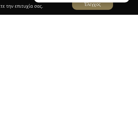
Έλεγχος
τε την επιτυχία σας.
γεί το
Milly & Molly
, ένας καθιερωμένος
δικής μόδας. Από το έτος 2008, η εταιρεία
τικών και καλαίσθητων ενδυμάτων για παιδιά και
 αναζήτηση νέων ιδεών, τάσεων και
ιρείες. Χαρακτηριστικό στοιχείο της
olly αποτελεί η προσωπική προσέγγιση προς τους
ση των συλλογών της, στοιχεία που ενισχύουν τη
 σύγχρονης οικογένειας, η εταιρεία διατηρεί
ν Πατρέως 23 και Ρήγα Φεραίου, ενώ παρέχει τα