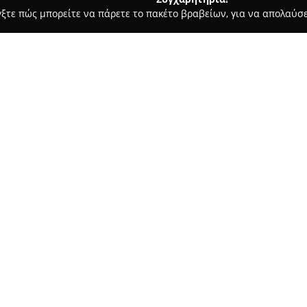
γξτε πώς μπορείτε να πάρετε το πακέτο βραβείων, για να απολαύσε
α, Παιδική Ένδυση - περιοχή Αχαΐας
Milly & Molly
Σχετικά με την εταιρεία:
Στην πόλη της Πάτρας λειτουρ
προορισμός στον τομέα της παι
ειδικεύεται στην παροχή ποιο
βρέφη, με έμφαση στη συνεχή
Δείτε περισσότερα >>
συνεργασιών με αξιόπιστες ετα
δραστηριότητας της Milly & M
πελάτες και η τακτική ανανέω
θέση της στην τοπική αγορά.
Με γνώμονα τις απαιτήσεις της
φυσικό κατάστημα επί των οδώ