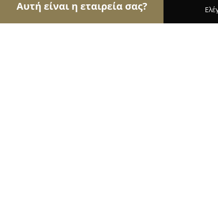
Αυτή είναι η εταιρεία σας?
Ελέ
Αετοί της μόδας
Γυναικεία Ρούχα, Ανδρική Μόδ
Milly & Molly
9.5
(38)
Πατρα, Πατρέως 23
Εμφάνιση αριθμού τηλεφώνου