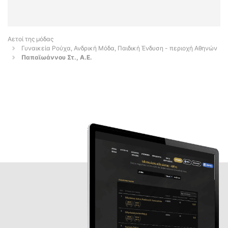
Αετοί της μόδας
Γυναικεία Ρούχα, Ανδρική Μόδα, Παιδική Ένδυση - περιοχή Αθηνών
Παπαϊωάννου Στ., Α.Ε.