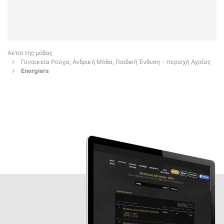
Αετοί της μόδας
Γυναικεία Ρούχα, Ανδρική Μόδα, Παιδική Ένδυση - περιοχή Αχαΐας
Energiers