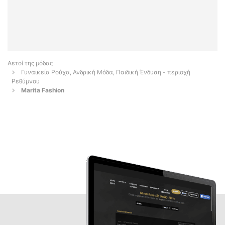
Αετοί της μόδας
Γυναικεία Ρούχα, Ανδρική Μόδα, Παιδική Ένδυση - περιοχή
Ρεθύμνου
Marita Fashion