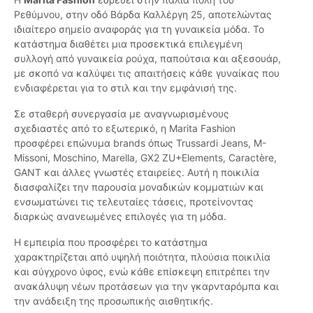
Ρεθύμνου, στην οδό Βάρδα Καλλέργη 25, αποτελώντας
ιδιαίτερο σημείο αναφοράς για τη γυναικεία μόδα. Το
κατάστημα διαθέτει μια προσεκτικά επιλεγμένη
συλλογή από γυναικεία ρούχα, παπούτσια και αξεσουάρ,
με σκοπό να καλύψει τις απαιτήσεις κάθε γυναίκας που
ενδιαφέρεται για το στιλ και την εμφάνισή της.
Σε σταθερή συνεργασία με αναγνωρισμένους
σχεδιαστές από το εξωτερικό, η Marita Fashion
προσφέρει επώνυμα brands όπως Trussardi Jeans, M-
Missoni, Moschino, Marella, GX2 ZU+Elements, Caractère,
GANT και άλλες γνωστές εταιρείες. Αυτή η ποικιλία
διασφαλίζει την παρουσία μοναδικών κομματιών και
ενσωματώνει τις τελευταίες τάσεις, προτείνοντας
διαρκώς ανανεωμένες επιλογές για τη μόδα.
Η εμπειρία που προσφέρει το κατάστημα
χαρακτηρίζεται από υψηλή ποιότητα, πλούσια ποικιλία
και σύγχρονο ύφος, ενώ κάθε επίσκεψη επιτρέπει την
ανακάλυψη νέων προτάσεων για την γκαρνταρόμπα και
την ανάδειξη της προσωπικής αισθητικής.