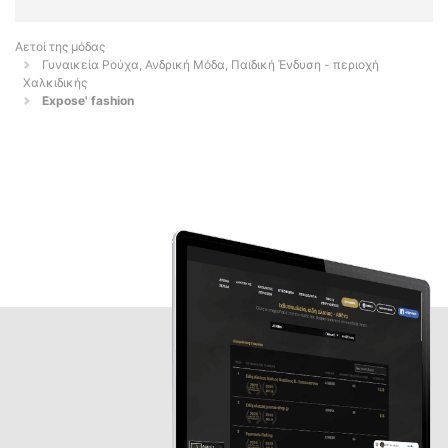
Αετοί της μόδας
Γυναικεία Ρούχα, Ανδρική Μόδα, Παιδική Ένδυση - περιοχή
Χαλκιδικής
Expose' fashion