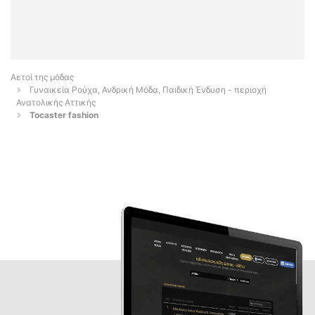
Αετοί της μόδας
Γυναικεία Ρούχα, Ανδρική Μόδα, Παιδική Ένδυση - περιοχή
Ανατολικής Αττικής
Tocaster fashion