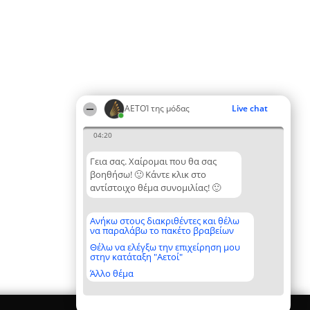
ΑΕΤΟΊ της μόδας
Live chat
04:20
Γεια σας. Χαίρομαι που θα σας
βοηθήσω! 🙂 Κάντε κλικ στο
αντίστοιχο θέμα συνομιλίας! 🙂
Ανήκω στους διακριθέντες και θέλω
να παραλάβω το πακέτο βραβείων
Θέλω να ελέγξω την επιχείρηση μου
στην κατάταξη "Αετοί"
Άλλο θέμα