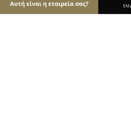
Αυτή είναι η εταιρεία σας?
Ελέ
Αετοί της μόδας
Γυναικεία Ρούχα, Ανδρική Μόδ
WONDERROBE
10
(56)
Εκάλη, Αθανασίου Διάκου 37-39
Εμφάνιση αριθμού τηλεφώνου