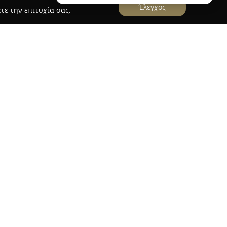
Έλεγχος
τε την επιτυχία σας.
είται ως σημαντικός προορισμός στον χώρο της
 Η εταιρεία εξειδικεύεται στην προσεκτική
ρισμένων επώνυμων ρούχων και αξεσουάρ,
e-loved" αντικειμένων που χαρακτηρίζονται από
. Συνιστά μία δυναμική αγορά μόδας στην
ι η βιωσιμότητα, προσφέροντας νέα πνοή σε
τών.
, οι φίλοι της μόδας έχουν τη δυνατότητα να
ως τσάντες, φορέματα, παπούτσια και ιδιαίτερα
νιστικές τιμές. Δίνοντας έμφαση στην ποιότητα