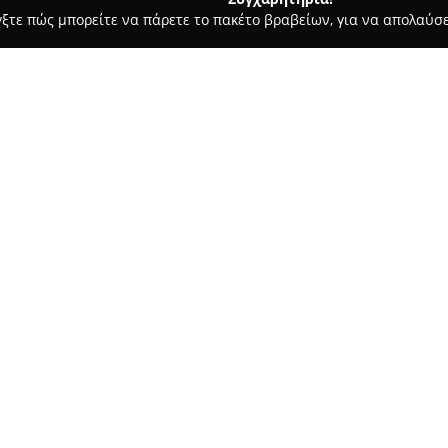
γξτε πώς μπορείτε να πάρετε το πακέτο βραβείων, για να απολαύσε
α, Παιδική Ένδυση - περιοχή Αθηνών
WONDERROBE
Σχετικά με την εταιρεία:
Η
WONDERROBE
δραστηριοποι
πολυτελούς μόδας στην Ελλάδα.
επιλογή και διάθεση μεταχει
προσφέροντας μία συλλογή "pr
κομψότητα και υψηλή ποιότητα
οποία συνυπάρχουν το στυλ κα
δημιουργίες γνωστών σχεδιασ
Στο πλαίσιο των υπηρεσιών της
βρουν ξεχωριστά προϊόντα, όπ
αξεσουάρ, σε ιδιαίτερα ανταγω