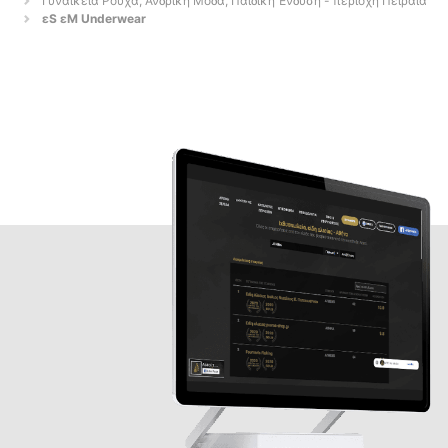
Γυναικεία Ρούχα, Ανδρική Μόδα, Παιδική Ένδυση - περιοχή Πειραιά
εS εM Underwear