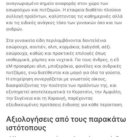
αναγνωρισμένο σημείο αναφοράς στον χώρο των
εσωρούχων και πυτζαμών. Η εταιρεία διαθέτει πλούσια
συλλογή προϊόντων, καλύπτοντας τις καθημερινές αλλά
και τις ειδικές ανάγκες τόσο των γυναικών όσο και των
ανδρών.
Στα γυναικεία είδη περιλαμβάνονται δαντελένια
εσώρουχα, σουτιέν, σλιπ, κορμάκια, babydoll, σέξι
εσώρουχα, καθώς και πρακτικές επιλογές όπως
ισοθερμικά, ρόμπες και νυχτικά. Για τους άνδρες, η εS
εM προσφέρει σλιπ, μποξεράκια, φανέλες και ανδρικές
πυτζάμες, ενώ διατίθενται και μαγιό για όλα τα γούστα.
Η επιχείρηση συνεργάζεται με γνωστούς οίκους,
διασφαλίζοντας την ποιότητα των προϊόντων της, και
εξυπηρετεί αποτελεσματικά το Κερατσίνι, την Αμφιάλη,
την Ευγένεια και τη Χαραυγή, παρέχοντας
εξειδικευμένες προτάσεις ένδυσης για κάθε περίσταση.
Αξιολογήσεις από τους παρακάτω
ιστότοπους