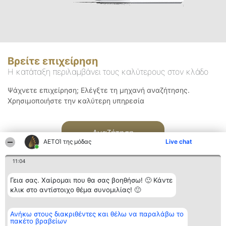
Βρείτε επιχείρηση
Η κατάταξη περιλαμβάνει τους καλύτερους στον κλάδο
Ψάχνετε επιχείρηση; Ελέγξτε τη μηχανή αναζήτησης.
Χρησιμοποιήστε την καλύτερη υπηρεσία
Αναζήτηση
ΑΕΤΟΊ της μόδας
Live chat
11:04
Γεια σας. Χαίρομαι που θα σας βοηθήσω! 🙂 Κάντε
κλικ στο αντίστοιχο θέμα συνομιλίας! 🙂
Διοργανωτής της
Κατάταξη
Επικοινωνία
Ανήκω στους διακριθέντες και θέλω να παραλάβω το
κατάταξης
Διακριθέντες
Επικοινωνία
πακέτο βραβείων
BEAUTIFUL COMPANY
Λίστα όλων