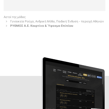
Αετοί της μόδας
Γυναικεία Ρούχα, Ανδρική Μόδα, Παιδική Ένδυση - περιοχή Αθηνών
ΡΥΘΜΟΣ Α.Ε. Κουρτίνα & Ύφασμα Επίπλου