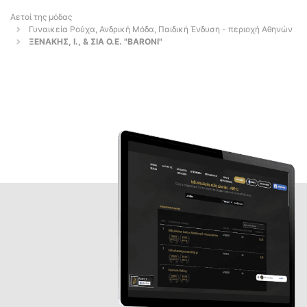
Αετοί της μόδας
Γυναικεία Ρούχα, Ανδρική Μόδα, Παιδική Ένδυση - περιοχή Αθηνών
ΞΕΝΑΚΗΣ, Ι., & ΣΙΑ Ο.Ε. "BARONI"