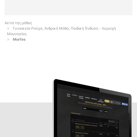
Αετοί της μόδας
Γυναικεία Ρούχα, Ανδρική Μόδα, Παιδική Ένδυση - περιοχή
Μαγνησίας
Morfes